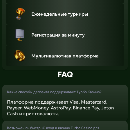
Еженедельные турниры
Регистрация за минуту
Мультивалютная платформа
FAQ
Какие способы депозита поддерживает Турбо Казино?
Платформа поддерживает Visa, Mastercard,
Payeer, WebMoney, AstroPay, Binance Pay, Jeton
Cash и криптовалюты.
Возможен ли быстрый вход в казино Turbo Casino для