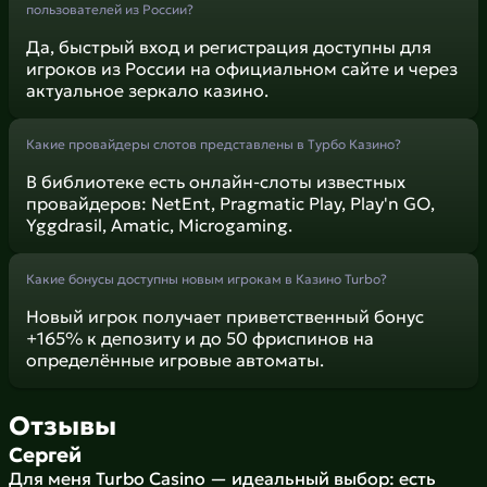
пользователей из России?
Да, быстрый вход и регистрация доступны для
игроков из России на официальном сайте и через
актуальное зеркало казино.
Какие провайдеры слотов представлены в Турбо Казино?
В библиотеке есть онлайн-слоты известных
провайдеров: NetEnt, Pragmatic Play, Play'n GO,
Yggdrasil, Amatic, Microgaming.
Какие бонусы доступны новым игрокам в Казино Turbo?
Новый игрок получает приветственный бонус
+165% к депозиту и до 50 фриспинов на
определённые игровые автоматы.
Отзывы
Сергей
Для меня Turbo Casino — идеальный выбор: есть